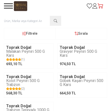
Favorilerim
Hesabım
Sepetim
Filtrele
Sırala
Toprak Doğal
Toprak Doğal
Malakan Peyniri 500 G
Gravyer Peyniri 500 G
Kars
Kars
(1)
693,10
TL
974,50
TL
Toprak Doğal
Toprak Doğal
Kolot Peyniri 500 G
Göbek Kaşarı Peyniri 500
Trabzon
G Kars
(2)
568,30
TL
664,50
TL
Toprak Doğal
Tükendi
Trabzon Tereyağı 1000 G