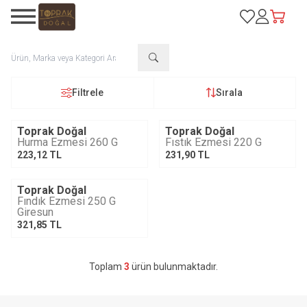
Favorilerim
Hesabım
Sepetim
Filtrele
Sırala
Toprak Doğal
Toprak Doğal
Tükendi
Hurma Ezmesi 260 G
Fıstık Ezmesi 220 G
223,12
TL
231,90
TL
Toprak Doğal
Tükendi
Fındık Ezmesi 250 G
Giresun
321,85
TL
Toplam
3
ürün bulunmaktadır.