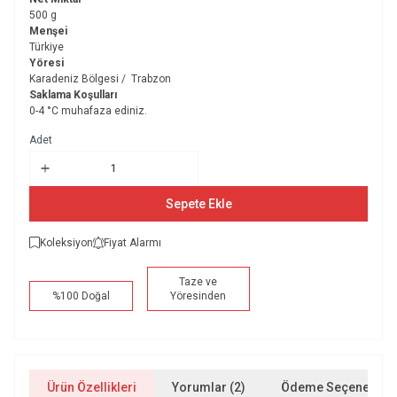
500 g
Menşei
Türkiye
Yöresi
Karadeniz Bölgesi / Trabzon
Saklama Koşulları
0-4 °C muhafaza ediniz.
Adet
Sepete Ekle
Koleksiyon
Fiyat Alarmı
Taze ve
%100 Doğal
Yöresinden
Ürün Özellikleri
Yorumlar (2)
Ödeme Seçenekleri