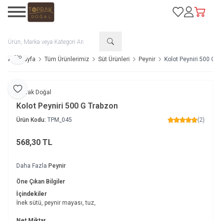
Favorilerim
Hesabım
Sepetim
Paylaş
Ana Sayfa
Tüm Ürünlerimiz
Süt Ürünleri
Peynir
Kolot Peyniri 500 G 
Favoriye Ekle
Toprak Doğal
Kolot Peyniri 500 G Trabzon
Ürün Kodu:
TPM_045
(2)
568,30
TL
Sepete Ekle
Daha Fazla
Peynir
Öne Çıkan Bilgiler
İçindekiler
İnek sütü, peynir mayası, tuz,
Net Miktar