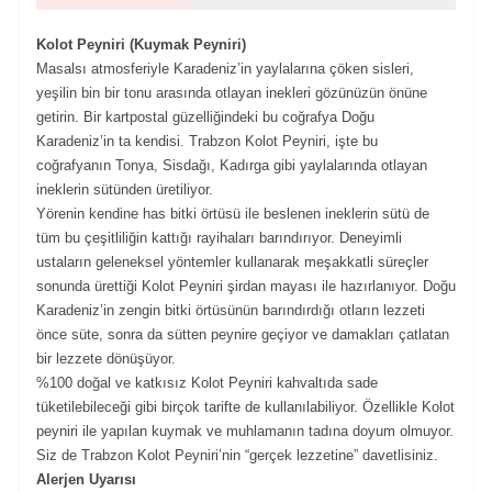
Kolot Peyniri (Kuymak Peyniri)
Masalsı atmosferiyle Karadeniz’in yaylalarına çöken sisleri,
yeşilin bin bir tonu arasında otlayan inekleri gözünüzün önüne
getirin. Bir kartpostal güzelliğindeki bu coğrafya Doğu
Karadeniz’in ta kendisi. Trabzon Kolot Peyniri, işte bu
coğrafyanın Tonya, Sisdağı, Kadırga gibi yaylalarında otlayan
ineklerin sütünden üretiliyor.
Yörenin kendine has bitki örtüsü ile beslenen ineklerin sütü de
tüm bu çeşitliliğin kattığı rayihaları barındırıyor. Deneyimli
ustaların geleneksel yöntemler kullanarak meşakkatli süreçler
sonunda ürettiği Kolot Peyniri şirdan mayası ile hazırlanıyor. Doğu
Karadeniz’in zengin bitki örtüsünün barındırdığı otların lezzeti
önce süte, sonra da sütten peynire geçiyor ve damakları çatlatan
bir lezzete dönüşüyor.
%100 doğal ve katkısız Kolot Peyniri kahvaltıda sade
tüketilebileceği gibi birçok tarifte de kullanılabiliyor. Özellikle Kolot
peyniri ile yapılan kuymak ve muhlamanın tadına doyum olmuyor.
Siz de Trabzon Kolot Peyniri’nin “gerçek lezzetine” davetlisiniz.
Alerjen Uyarısı