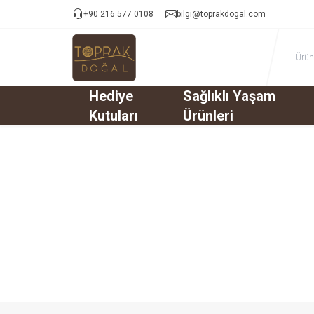
+90 216 577 0108
bilgi@toprakdogal.com
Hediye
Sağlıklı Yaşam
Kutuları
Ürünleri