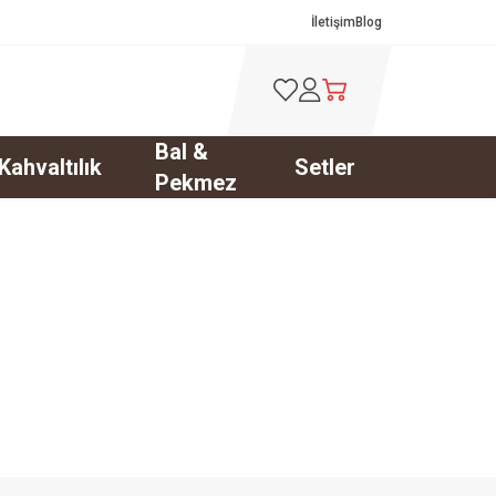
İletişim
Blog
Favorilerim
Hesabım
Sepetim
Bal &
Kahvaltılık
Setler
Pekmez