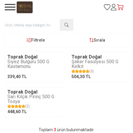
Favorilerim
Hesabım
Sepetim
Filtrele
Sırala
Toprak Doğal
Toprak Doğal
Siyez Bulguru 500 G
Şeker Fasülyesi 500 G
Kastamonu
Kelkit
(3)
339,40
TL
504,30
TL
Toprak Doğal
Sarı Kılçık Pirinç 500 G
Tosya
(2)
448,60
TL
Toplam
3
ürün bulunmaktadır.