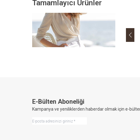
Tamamlayıcı Ürünler
Tükendi
Toprak
Favor
1000 G
989,3
E-Bülten Aboneliği
Kampanya ve yeniliklerden haberdar olmak için e-bülte