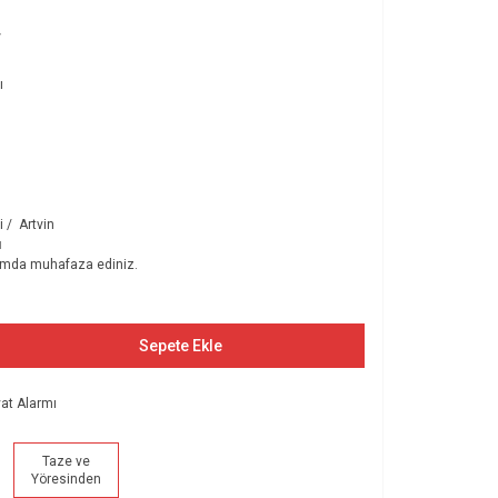
r
ı
 / Artvin
ı
tamda muhafaza ediniz.
Sepete Ekle
yat Alarmı
Taze ve
Yöresinden