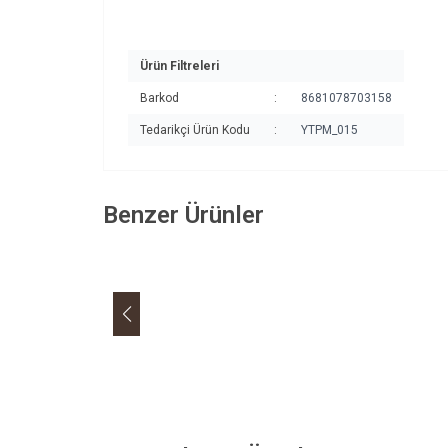
Ürün Filtreleri
Barkod
:
8681078703158
Tedarikçi Ürün Kodu
:
YTPM_015
Benzer Ürünler
Yeni
Yeni
Toprak Doğal
Servi Kozalak Şurubu 300 G
Top
Favorilere Ekle
Fa
Sakarya
345,30
TL
370