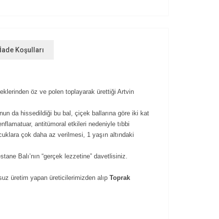
İade Koşulları
klerinden öz ve polen toplayarak ürettiği Artvin
n da hissedildiği bu bal, çiçek ballarına göre iki kat
nflamatuar, antitümoral etkileri nedeniyle tıbbi
ocuklara çok daha az verilmesi, 1 yaşın altındaki
Kestane Balı’nın “gerçek lezzetine” davetlisiniz.
suz üretim yapan üreticilerimizden alıp
Toprak