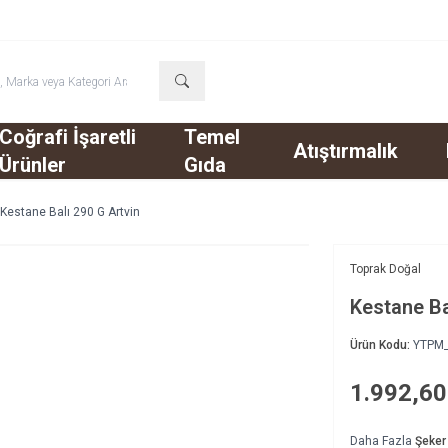
Coğrafi İşaretli
Temel
Atıştırmalık
Ürünler
Gıda
Kestane Balı 290 G Artvin
Toprak Doğal
Kestane Ba
Ürün Kodu:
YTPM
1.992,60
Daha Fazla
Şeker 