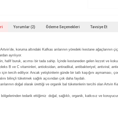
ri
Yorumlar (2)
Ödeme Seçenekleri
Tavsiye Et
Artvin’de, koruma altındaki Kafkas arılarının yöredeki kestane ağaçlarının çiçe
ardan ayrılıyor.
, hafif buruk, acımsı bir tada sahip. İçinde kestaneden gelen lezzet ve kokunu
ks B ve C vitaminleri, antioksidan, antiradikal, antibakteriyel, antiviral, antie
ı için tercih ediliyor. Ancak yetişkinlerin günde bir tatlı kaşığını aşmaması, ç
alını bilinçli tüketmek sağlık açısından çok daha faydalı.
 arılarının doğal olarak ürettiği ve organik bal tüketenlerin tercihi olan Artvin 
bölgelerinden tedarik ettiğimiz doğal, sağlıklı, organik, katkısız ve koruyucu