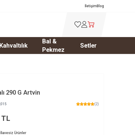
İletişim
Blog
Favorilerim
Hesabım
Sepetim
Bal &
Kahvaltılık
Setler
Pekmez
lı 290 G Artvin
_015
(2)
TL
İlavesiz Ürünler