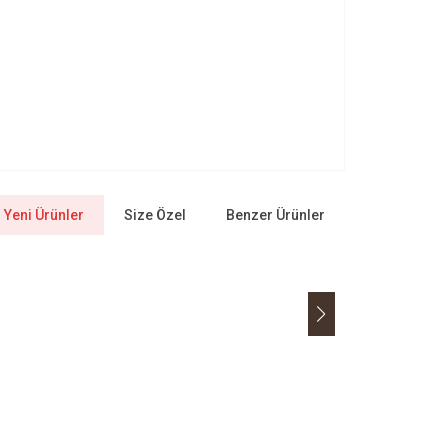
Yeni Ürünler
Size Özel
Benzer Ürünler
Yeni
g
Toprak Doğal
Hünnap Özü 250 G
Favorilere Ekle
386,30
TL