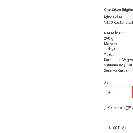
Öne Çıkan Bilgile
İçindekiler
%100 Kestane bal
Net Miktar
290 g
Menşei
Türkiye
Yöresi
Karadeniz Bölgesi
Saklama Koşullar
Serin ve Kuru or
Adet
Koleksiyon
Fi
%100 Doğal